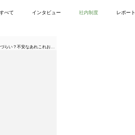
すべて
インタビュー
社内制度
レポー
【施工管理・施工技術者向け】面接で聞きづらい？不安なあれこれお答えしちゃいます！