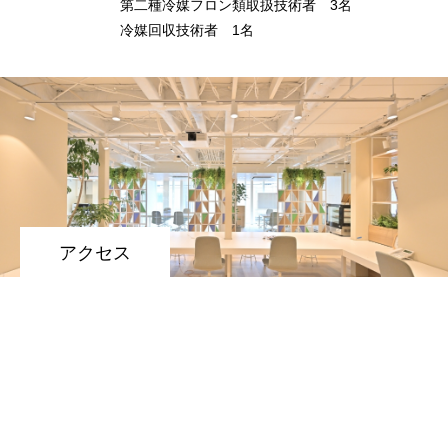
第二種冷媒フロン類取扱技術者 3名
COMPANY
会社を知る
冷媒回収技術者 1名
BUSINESS
仕事を知る
RECRUIT
採用を知る
PRIVACY POLICY
CORPORATE SITE
アクセス