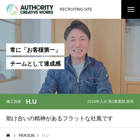
RECRUITING SITE
常
に
「
お
客
様
第
一
」
チ
ー
ム
と
し
て
達
成
感
H.U
施工技術
2019年入社 第2事業部 部長
助け合いの精神があるフラットな社風です
PERSON
H.U